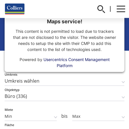
We need your consent to load the Google
Maps service!
Büro mieten in München
This content is not permitted to load due to trackers
that are not disclosed to the visitor. The website owner
needs to setup the site with their CMP to add this
content to the list of technologies used.
Teilmarkt
Powered by
Usercentrics Consent Management
Teilmarkt wählen
Platform
Umkreis
Objekttyp
Miete
bis
Fläche