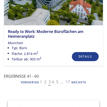
Ready to Work: Moderne Büroflächen am
Heimeranplatz
München
Typ: Büro
2
Fläche: 2.814 m
DETAILS
2
Teilbar ab: 903 m
ERGEBNISSE 41 - 60
NAVIGATION
1
2
3
4
5
…
17
VORHERIGE
NÄCHSTE