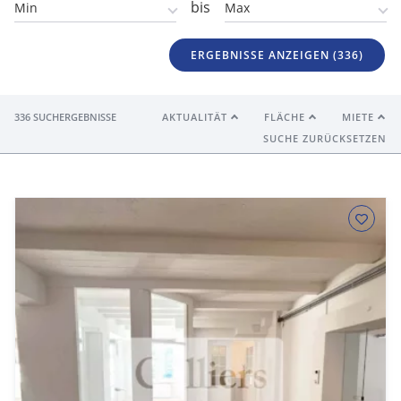
bis
ERGEBNISSE ANZEIGEN (
336
)
336 SUCHERGEBNISSE
AKTUALITÄT
FLÄCHE
MIETE
SUCHE ZURÜCKSETZEN