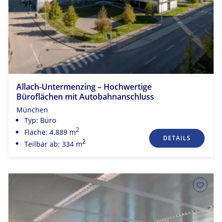
Allach-Untermenzing – Hochwertige
Büroflächen mit Autobahnanschluss
München
Typ: Büro
2
Fläche: 4.889 m
DETAILS
2
Teilbar ab: 334 m