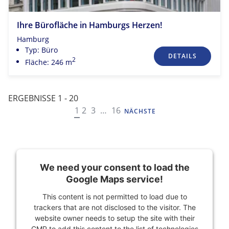
Ihre Bürofläche in Hamburgs Herzen!
Hamburg
Typ: Büro
DETAILS
2
Fläche: 246 m
ERGEBNISSE 1 - 20
NAVIGATION
1
2
3
…
16
NÄCHSTE
We need your consent to load the
Google Maps service!
This content is not permitted to load due to
trackers that are not disclosed to the visitor. The
website owner needs to setup the site with their
CMP to add this content to the list of technologies