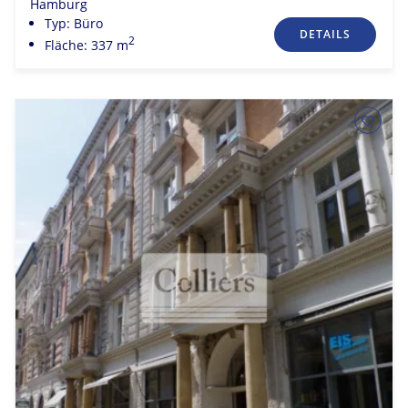
Hamburg
Typ: Büro
DETAILS
2
Fläche: 337 m