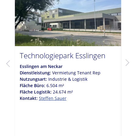
Technologiepark Esslingen
"Ri
Esslingen am Neckar
Stut
Dienstleistung:
Vermietung Tenant Rep
Dien
Nutzungsart:
Industrie & Logistik
Nutz
Fläche Büro:
6.504 m²
Grun
Fläche Logistik:
24.674 m²
Gesa
Kontakt:
Steffen Sauer
Adre
Verk
Käuf
Kon