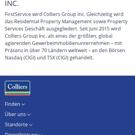
INC.
FirstService wird Colliers Group Inc. Gleichzeitig wird
das Residential Property Management sowie Property
Services Geschäft ausgegliedert. Seit Juni 2015 wird
Colliers Group Inc. als eines der größten, global
agierenden Gewerbeimmobilienunternehmen – mit
Präsenz in über 70 Ländern weltweit – an den Börsen
Nasdaq (CIGI) und TSX (CIGI) gehandelt.
Finden
Objekte
Über uns
Standorte
Kontakt
Marktberichte
Standorte
Unternehmen
Immobilienlexikon
Berlin
Karriere
AGB
Dienstleistung