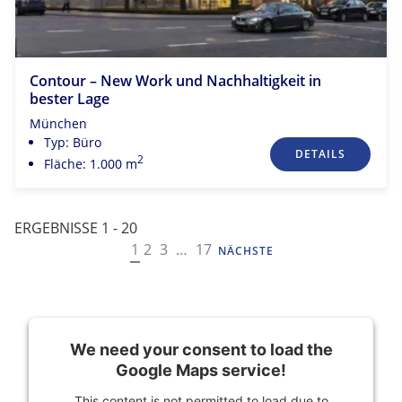
Contour – New Work und Nachhaltigkeit in
bester Lage
München
Typ: Büro
DETAILS
2
Fläche: 1.000 m
ERGEBNISSE 1 - 20
NAVIGATION
1
2
3
…
17
NÄCHSTE
We need your consent to load the
Google Maps service!
This content is not permitted to load due to