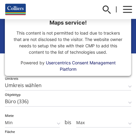
We need your consent to load the Google
Maps service!
Büro mieten in München
This content is not permitted to load due to trackers
that are not disclosed to the visitor. The website owner
needs to setup the site with their CMP to add this
content to the list of technologies used.
Teilmarkt
Powered by
Usercentrics Consent Management
Teilmarkt wählen
Platform
Umkreis
Objekttyp
Miete
bis
Fläche