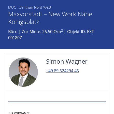
MUC - Zentrum Nord-West
Maxvorstadt – New Work Nähe
Königsplatz
2
Büro
|
Zur Miete: 26,50 €/m
| Objekt-ID: EXT-
001807
Simon Wagner
+49 89 624294 46
IHR VORNAME*