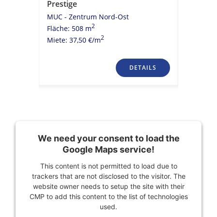
s
Prestige
Bestlag
MUC - Zentrum Nord-Ost
MUC - Z
2
Fläche: 508 m
Fläche: 
2
Miete: 37,50 €/m
Miete: 40
TAILS
DETAILS
We need your consent to load the
Google Maps service!
This content is not permitted to load due to
trackers that are not disclosed to the visitor. The
website owner needs to setup the site with their
CMP to add this content to the list of technologies
used.