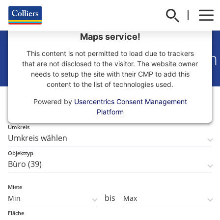
We need your consent to load the Google
Maps service!
Büro mieten in Wiesbaden
This content is not permitted to load due to trackers
that are not disclosed to the visitor. The website owner
needs to setup the site with their CMP to add this
content to the list of technologies used.
Teilmarkt
Powered by
Usercentrics Consent Management
Teilmarkt wählen
Platform
Umkreis
Objekttyp
Miete
bis
Fläche