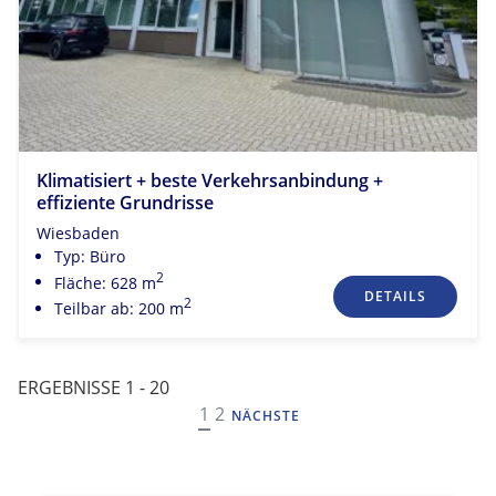
Klimatisiert + beste Verkehrsanbindung +
effiziente Grundrisse
Wiesbaden
Typ: Büro
2
Fläche: 628 m
DETAILS
2
Teilbar ab: 200 m
ERGEBNISSE 1 - 20
NAVIGATION
1
2
NÄCHSTE