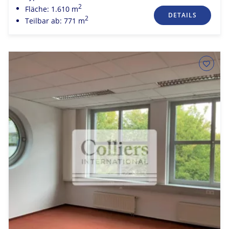
2
Fläche: 1.610 m
DETAILS
2
Teilbar ab: 771 m