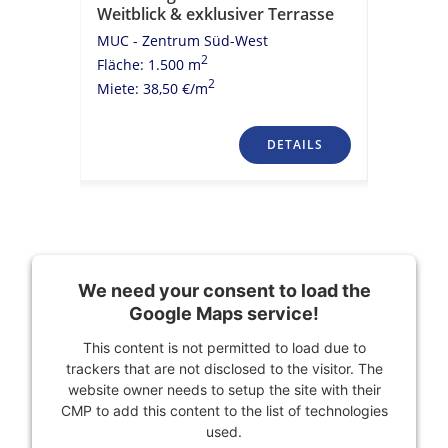
Weitblick & exklusiver Terrasse
Konzept 
rrasse
Infrastr
MUC - Zentrum Süd-West
MUC - Ze
2
Fläche: 1.500 m
Fläche: 4
2
Miete: 38,50 €/m
Miete: 33
TAILS
DETAILS
We need your consent to load the
Google Maps service!
This content is not permitted to load due to
trackers that are not disclosed to the visitor. The
website owner needs to setup the site with their
CMP to add this content to the list of technologies
used.