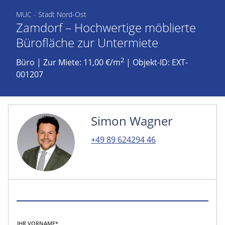
MUC - Stadt Nord-Ost
Zamdorf – Hochwertige möblierte
Bürofläche zur Untermiete
2
Büro
|
Zur Miete: 11,00 €/m
| Objekt-ID: EXT-
001207
Simon Wagner
+49 89 624294 46
IHR VORNAME*