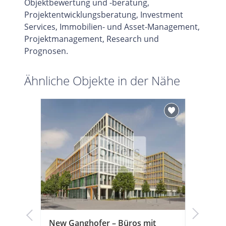
Objektbewertung und -beratung,
Projektentwicklungsberatung, Investment
Services, Immobilien- und Asset-Management,
Projektmanagement, Research und
Prognosen.
Ähnliche Objekte in der Nähe
g –
New Ganghofer – Büros mit
New Gan