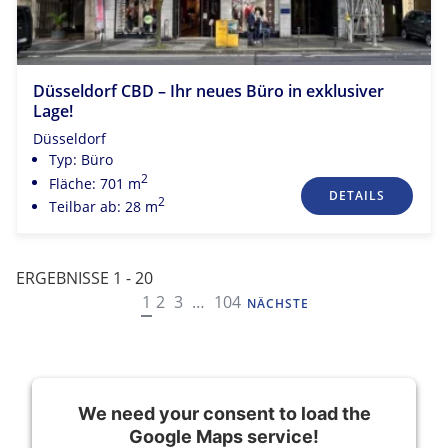
Düsseldorf CBD – Ihr neues Büro in exklusiver
Lage!
Düsseldorf
Typ: Büro
2
Fläche: 701 m
DETAILS
2
Teilbar ab: 28 m
ERGEBNISSE 1 - 20
NAVIGATION
1
2
3
…
104
NÄCHSTE
We need your consent to load the
Google Maps service!