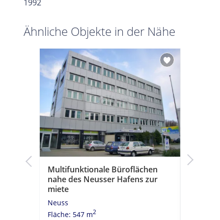
1992
Ähnliche Objekte in der Nähe
Multifunktionale Büroflächen
Busines
nahe des Neusser Hafens zur
Neuss! 
miete
Neuss
Neuss
Fläche: 1
2
Fläche: 547 m
Miete: Au