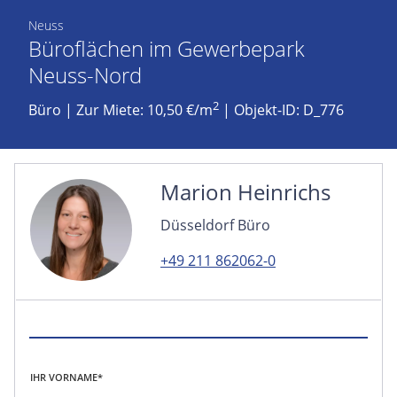
Neuss
Büroflächen im Gewerbepark
Neuss-Nord
2
Büro
|
Zur Miete: 10,50 €/m
| Objekt-ID: D_776
Marion Heinrichs
Düsseldorf Büro
+49 211 862062-0
IHR VORNAME*