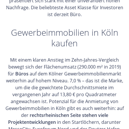
präsentiert sich stark mit einer unverändert hohen
Nachfrage. Die beliebteste Asset Klasse für Investoren
ist derzeit Büro.
Gewerbeimmobilien in Köln
kaufen
Mit einem klaren Anstieg im Zehn-Jahres-Vergleich
bewegt sich der Flächenumsatz (290.000 m² in 2019)
für
Büros
auf dem Kölner Gewerbeimmobilienmarkt
weiterhin auf hohem Niveau. 7,0 % – das ist die Marke,
um die die gewichtete Durchschnittsmiete im
vergangenen Jahr auf 13,80 € pro Quadratmeter
angewachsen ist. Potenzial für die Anmietung von
Gewerbeimmobilien in Köln gibt es auch weiterhin: auf
der
rechtsrheinischen Seite stehen viele
Projektentwicklungen
in den Startlöchern, darunter
MesseCity, Euroforum Nord und der Deutzer Hafen.