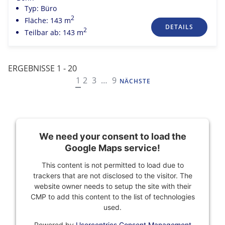
Typ: Büro
2
Fläche: 143 m
DETAILS
2
Teilbar ab: 143 m
ERGEBNISSE 1 - 20
NAVIGATION
1
2
3
…
9
NÄCHSTE
We need your consent to load the
Google Maps service!
This content is not permitted to load due to
trackers that are not disclosed to the visitor. The
website owner needs to setup the site with their
CMP to add this content to the list of technologies
used.
Powered by
Usercentrics Consent Management