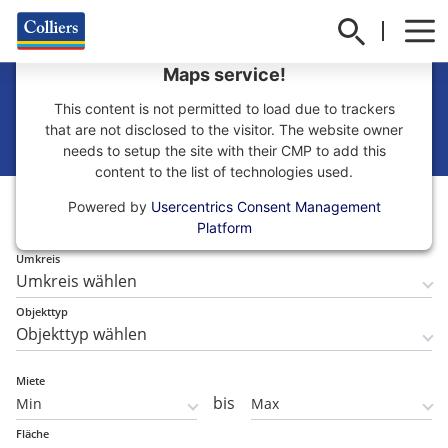
We need your consent to load the Google
Maps service!
Gewerbeimmobilien
This content is not permitted to load due to trackers
in Köln finden
that are not disclosed to the visitor. The website owner
needs to setup the site with their CMP to add this
content to the list of technologies used.
Teilmarkt
Powered by
Usercentrics Consent Management
Teilmarkt wählen
Platform
Umkreis
Objekttyp
Miete
bis
Fläche