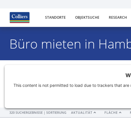
STANDORTE
OBJEKTSUCHE
RESEARCH
Büro mieten in Ham
Teilmarkt
Teilmarkt wählen
We
This content is not permitted to load due to trackers that are 
Miete
Fläche
bis
320 SUCHERGEBNISSE
| SORTIERUNG
AKTUALITÄT
FLÄCHE