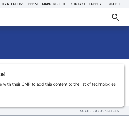
STOR RELATIONS
PRESSE
MARKTBERICHTE
KONTAKT
KARRIERE
ENGLISH
Objekttyp
ce!
e with their CMP to add this content to the list of technologies
ERGEBNISSE ANZEIGEN (
320
)
SUCHE ZURÜCKSETZEN