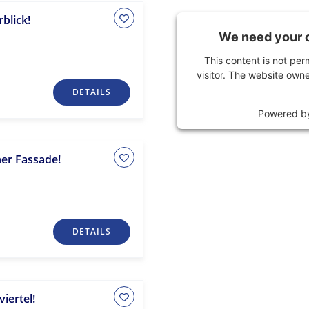
blick!
We need your c
This content is not per
visitor. The website owne
DETAILS
Powered 
her Fassade!
DETAILS
iertel!