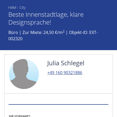
HAM - City
Beste Innenstadtlage, klare
Designsprache!
2
Büro
|
Zur Miete: 24,50 €/m
| Objekt-ID: EXT-
002320
Julia Schlegel
+49 160 90321886
IHR VORNAME*