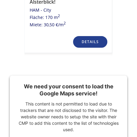
Alsterblick!
historis
HAM - City
HAM - Cit
2
Fläche: 170 m
Fläche: 
2
Miete: 30,50 €/m
Miete: 23
TAILS
DETAILS
We need your consent to load the
Google Maps service!
This content is not permitted to load due to
trackers that are not disclosed to the visitor. The
website owner needs to setup the site with their
CMP to add this content to the list of technologies
used.