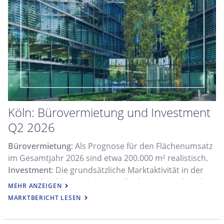
Köln: Bürovermietung und Investment
Q2 2026
Bürovermietung
: Als Prognose für den Flächenumsatz
im Gesamtjahr 2026 sind etwa 200.000 m² realistisch.
Investment
: Die grundsätzliche Marktaktivität in der
Domstadt schlägt sich im 1. Halbjahr 2026 noch nicht
MEHR ANZEIGEN
im Transaktionsvolumen nieder.
MARKTBERICHT LESEN