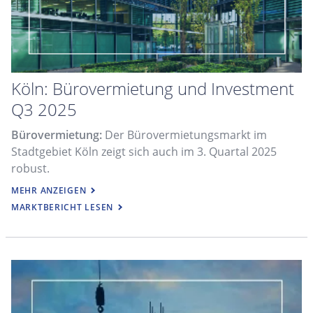
Köln: Bürovermietung und Investment
Q3 2025
Bürovermietung:
Der Bürovermietungsmarkt im
Stadtgebiet Köln zeigt sich auch im 3. Quartal 2025
robust.
MEHR ANZEIGEN
Investment:
Auf dem gewerblichen Investmentmarkt
MARKTBERICHT LESEN
im Stadtgebiet Köln wurden vom 1.-3. Quartal 2025
Immobilien und Grundstücke im Wert von 699 Mio. €
gehandelt.