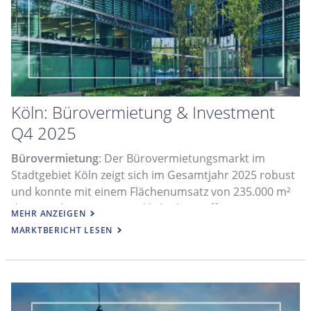
Köln: Bürovermietung & Investment
Q4 2025
Bürovermietung
: Der Bürovermietungsmarkt im
Stadtgebiet Köln zeigt sich im Gesamtjahr 2025 robust
und konnte mit einem Flächenumsatz von 235.000 m²
das Vorjahresniveau merklich übertreffen.
MEHR ANZEIGEN
MARKTBERICHT LESEN
Investment
: Auf dem gewerblichen Investmentmarkt
im Stadtgebiet Köln wurden im Gesamtjahr 2025
Immobilien und Grundstücke im Wert von 1,2 Mrd. €
gehandelt.