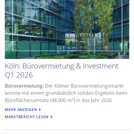
Köln: Bürovermietung & Investment
Q1 2026
Bürovermietung
: Der Kölner Bürovermietungsmarkt
konnte mit einem grundsätzlich soliden Ergebnis beim
Büroflächenumsatz (48.000 m²) in das Jahr 2026
starten, wenngleich das sehr starke Ergebnis des
MEHR ANZEIGEN
vergleichbaren Vorjahreszeitraumes deutlich verfehlt
MARKTBERICHT LESEN
wurde.
Investment
: Auf dem gewerblichen Investmentmarkt