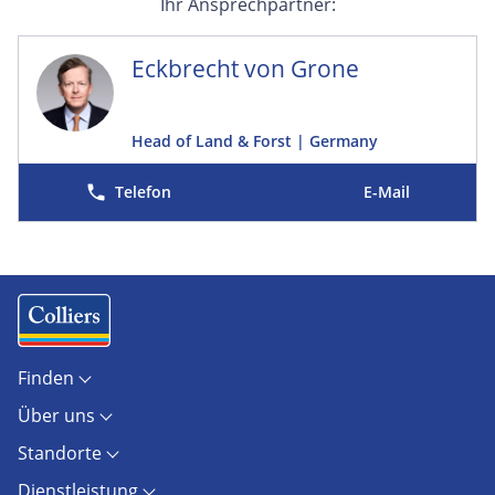
Ihr Ansprechpartner:
Eckbrecht von Grone
Head of Land & Forst | Germany
E-Mail
Finden
Objekte
Über uns
Standorte
Kontakt
Marktberichte
Standorte
Unternehmen
Immobilienlexikon
Berlin
Karriere
AGB
Dienstleistung