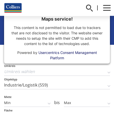
We need your consent to load the Google
Maps service!
Halle mieten in ganz
This content is not permitted to load due to trackers
Deutschland
that are not disclosed to the visitor. The website owner
needs to setup the site with their CMP to add this
content to the list of technologies used.
Teilmarkt
Powered by
Usercentrics Consent Management
Teilmarkt wählen
Platform
Umkreis
Objekttyp
Miete
bis
Fläche