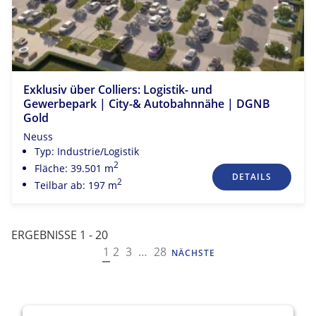
Exklusiv über Colliers: Logistik- und
Gewerbepark | City-& Autobahnnähe | DGNB
Gold
Neuss
Typ: Industrie/Logistik
2
Fläche: 39.501 m
DETAILS
2
Teilbar ab: 197 m
ERGEBNISSE 1 - 20
NAVIGATION
1
2
3
…
28
NÄCHSTE