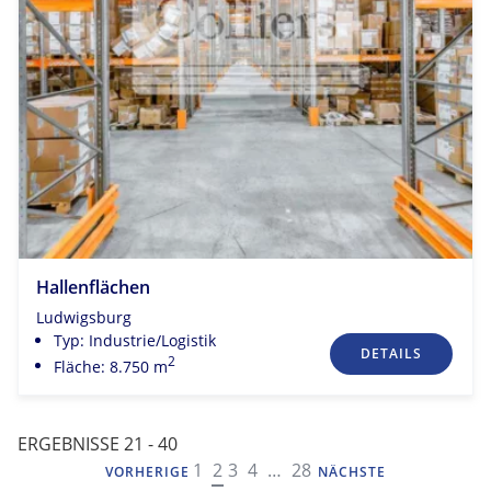
Hallenflächen
Ludwigsburg
Typ: Industrie/Logistik
DETAILS
2
Fläche: 8.750 m
ERGEBNISSE 21 - 40
NAVIGATION
1
2
3
4
…
28
VORHERIGE
NÄCHSTE