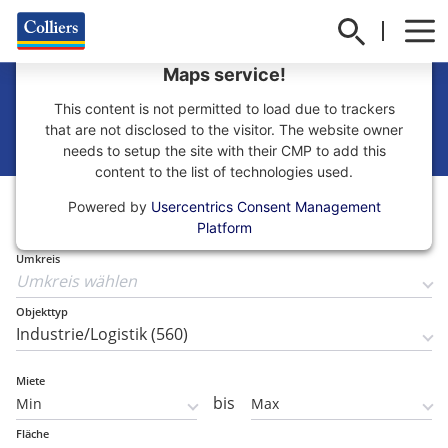
We need your consent to load the Google
Maps service!
Halle mieten in ganz
This content is not permitted to load due to trackers
Deutschland
that are not disclosed to the visitor. The website owner
needs to setup the site with their CMP to add this
content to the list of technologies used.
Teilmarkt
Powered by
Usercentrics Consent Management
Teilmarkt wählen
Platform
Umkreis
Objekttyp
Miete
bis
Fläche