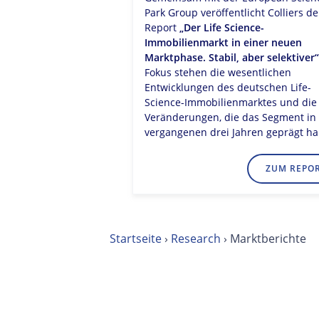
fe Einblicke in
Park Group veröffentlicht Colliers d
- und
Report
„Der Life Science-
.
Immobilienmarkt in einer neuen
Marktphase. Stabil, aber selektiver“
Fokus stehen die wesentlichen
Entwicklungen des deutschen Life-
Science-Immobilienmarktes und die
Veränderungen, die das Segment in
vergangenen drei Jahren geprägt h
ZUM SURVEY
ZUM REPO
Startseite
›
Research
›
Marktberichte