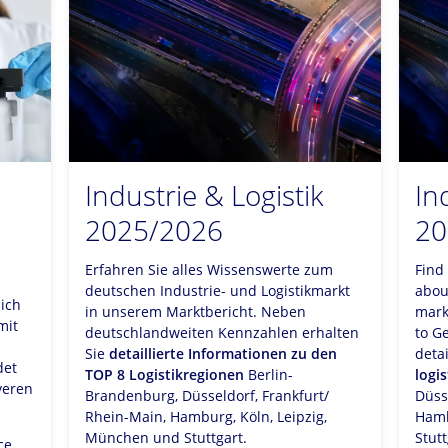
Industrie & Logistik
In
2025/2026
20
Erfahren Sie alles Wissenswerte zum
Find
deutschen Industrie- und Logistikmarkt
abou
sich
in unserem Marktbericht. Neben
mark
mit
deutschlandweiten Kennzahlen erhalten
to G
Sie
detaillierte Informationen zu den
deta
det
TOP 8 Logistikregionen
Berlin-
logis
iveren
Brandenburg, Düsseldorf, Frankfurt/
Düss
Rhein-Main, Hamburg, Köln, Leipzig,
Hamb
München und Stuttgart.
Stutt
ce