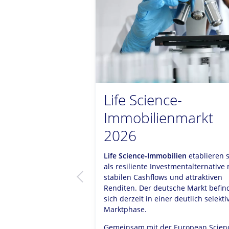
ity Survey Q2
Life Science-
Immobilienmarkt
2026
en am Markt
erkennen
 eine breite
Life Science-Immobilien
etablieren 
en. Genau das bietet
als resiliente Investmentalternative 
 Colliers. Im
stabilen Cashflows und attraktiven
ätigt er:
Renditen. Der deutsche Markt befin
ransaktionsvolumen
sich derzeit in einer deutlich selekt
osen müssen nicht
Marktphase.
tet sein. Klicken Sie
zelnen Kapitel und
Gemeinsam mit der European Scien