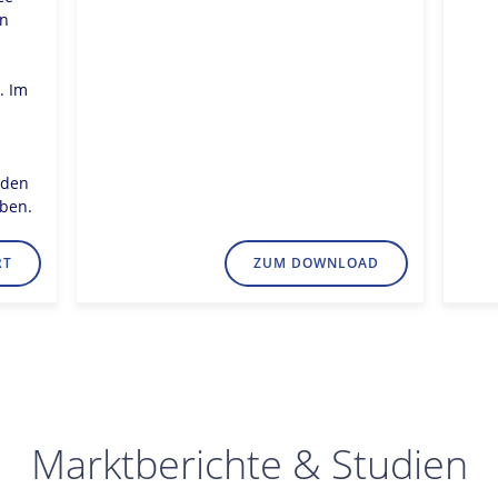
en
. Im
 den
aben.
RT
ZUM DOWNLOAD
Marktberichte & Studien