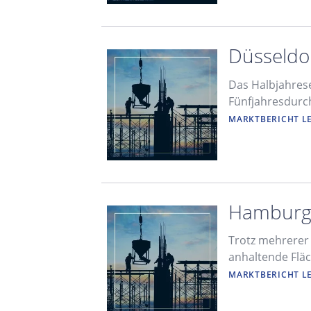
Düsseldor
Das Halbjahrese
Fünfjahresdurc
MARKTBERICHT L
Hamburg:
Trotz mehrerer
anhaltende Fläc
MARKTBERICHT L