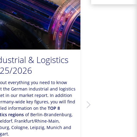
dustrial & Logistics
Operational
25/2026
Estate: Real
Meets
 out everything you need to know
Entreprene
t the German industrial and logistics
et in our market report. In addition
ermany-wide key figures, you will find
Operational Real Esta
iled information on the
TOP 8
key component of the
tics regions
of Berlin-Brandenburg,
investment market. Ou
eldorf, Frankfurt/Rhine-Main,
“
Operational Real Esta
urg, Cologne, Leipzig, Munich and
meets entrepreneurs
gart.
growing market relevan