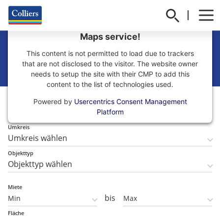
We need your consent to load the Google
Maps service!
Gewerbeimmobilien
This content is not permitted to load due to trackers
in Wiesbaden finden
that are not disclosed to the visitor. The website owner
needs to setup the site with their CMP to add this
content to the list of technologies used.
Teilmarkt
Powered by
Usercentrics Consent Management
Teilmarkt wählen
Platform
Umkreis
Objekttyp
Miete
bis
Fläche