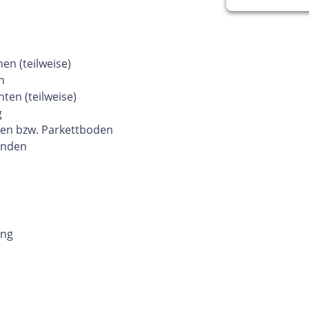
en (teilweise)
n
ten (teilweise)
g
en bzw. Parkettboden
anden
ung