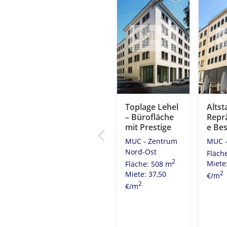
t
Obersendling
Toplage Lehel
Altst
 –
– Funktionale
– Bürofläche
Repr
ativ
und flexibel
mit Prestige
e Bes
che
aufteilbare
MUC - Zentrum
MUC -
ausen
Büros
Nord-Ost
Fläch
trum
MUC - Stadt
2
Fläche: 508 m
Miete
Süd-West
Miete: 37,50
2
€/m
2
2
4 m
Fläche: 692 m
2
€/m
0
Miete: 19,50
2
€/m