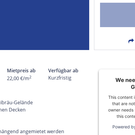
FACEBOOK
LIN
EMAIL
X
Mietpreis ab
Verfügbar ab
2
Kurzfristig
22,00 €/m
We need
G
This content 
aibräu-Gelände
that are not
ohen Decken
owner needs t
this cont
Powered b
nhängend angemietet werden