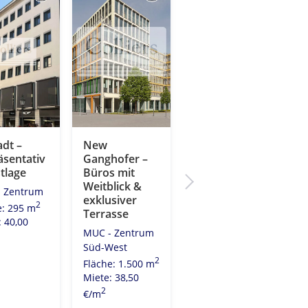
adt –
New
New
äsentativ
Ganghofer –
Ganghofer |
tlage
Büros mit
Einzigartiges
Weitblick &
Konzept |
 Zentrum
exklusiver
Tolle
2
e: 295 m
Terrasse
Freiflächen |
: 40,00
TOP
MUC - Zentrum
Infrastruktur
Süd-West
MUC - Zentrum
2
Fläche: 1.500 m
Süd-West
Miete: 38,50
2
Fläche: 4.694 m
2
€/m
Miete: 33,50