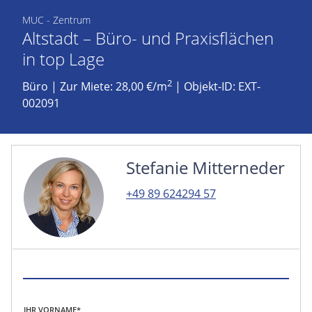
MUC - Zentrum
Altstadt – Büro- und Praxisflächen
in top Lage
2
Büro
|
Zur Miete: 28,00 €/m
| Objekt-ID: EXT-
002091
Stefanie Mitterneder
+49 89 624294 57
IHR VORNAME*