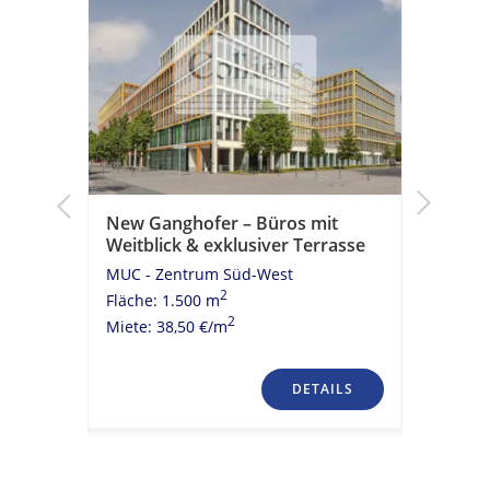
g –
New Ganghofer – Büros mit
New Gan
Weitblick & exklusiver Terrasse
Konzept 
rrasse
Infrastr
MUC - Zentrum Süd-West
MUC - Ze
2
Fläche: 1.500 m
Fläche: 4
2
Miete: 38,50 €/m
Miete: 33
TAILS
DETAILS