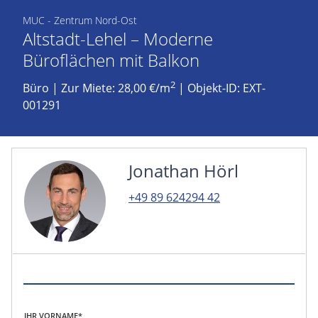
MUC - Zentrum Nord-Ost
Altstadt-Lehel – Moderne
Büroflächen mit Balkon
2
Büro
|
Zur Miete: 28,00 €/m
| Objekt-ID: EXT-
001291
Jonathan Hörl
+49 89 624294 42
IHR VORNAME*