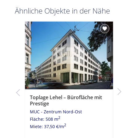
Ähnliche Objekte in der Nähe
ale und
Toplage Lehel – Bürofläche mit
Altstadt
s
Prestige
Bestlag
MUC - Zentrum Nord-Ost
MUC - Z
2
Fläche: 508 m
Fläche: 
2
Miete: 37,50 €/m
Miete: 40