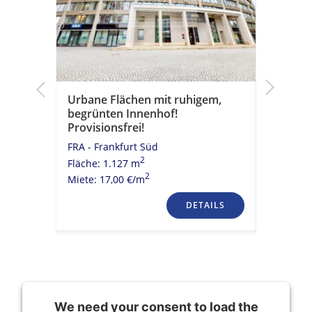
sondere
Urbane Flächen mit ruhigem,
Erstklas
rme!
begrünten Innenhof!
Hochwer
Provisionsfrei!
mit Ter
FRA - Frankfurt Süd
FRA - City
2
Fläche: 1.127 m
Fläche: 
2
Miete: 17,00 €/m
Miete: 21
TAILS
DETAILS
We need your consent to load the