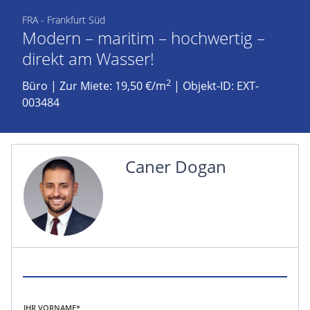
FRA - Frankfurt Süd
Modern – maritim – hochwertig –
direkt am Wasser!
2
Büro
|
Zur Miete: 19,50 €/m
| Objekt-ID: EXT-
003484
Caner Dogan
IHR VORNAME*