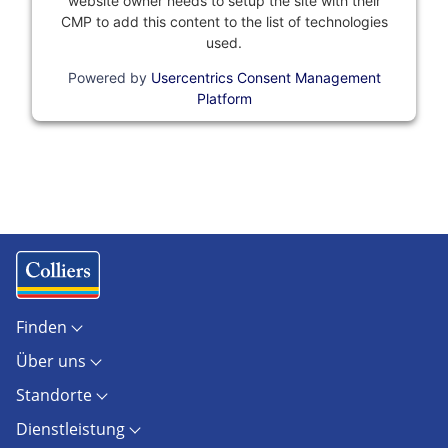
website owner needs to setup the site with their
CMP to add this content to the list of technologies
used.
Powered by
Usercentrics Consent Management
Platform
Finden
Objekte
Über uns
Standorte
Kontakt
Marktberichte
Standorte
Unternehmen
Immobilienlexikon
Berlin
Karriere
AGB
Dienstleistung
Dresden
Presse
AGB Hamburg