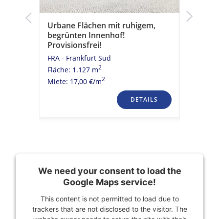
sondere
Urbane Flächen mit ruhigem,
Erstklas
rme!
begrünten Innenhof!
Hochwer
Provisionsfrei!
mit Ter
FRA - Frankfurt Süd
FRA - City
2
Fläche: 1.127 m
Fläche: 
2
Miete: 17,00 €/m
Miete: 21
TAILS
DETAILS
We need your consent to load the
Google Maps service!
This content is not permitted to load due to
trackers that are not disclosed to the visitor. The