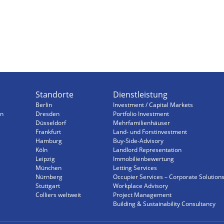
Standorte
Dienstleistung
Berlin
Investment / Capital Markets
n
Dresden
Portfolio Investment
Düsseldorf
Mehrfamilienhäuser
Frankfurt
Land- und Forstinvestment
Hamburg
Buy-Side-Advisory
Köln
Landlord Representation
Leipzig
Immobilienbewertung
München
Letting Services
Nürnberg
Occupier Services – Corporate Solution
Stuttgart
Workplace Advisory
Colliers weltweit
Project Management
Building & Sustainability Consultancy