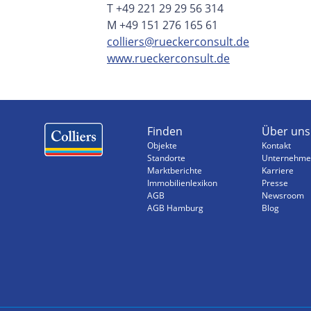
T +49 221 29 29 56 314
M +49 151 276 165 61
colliers@rueckerconsult.de
www.rueckerconsult.de
Finden
Über uns
Objekte
Kontakt
Standorte
Unternehme
Marktberichte
Karriere
Immobilienlexikon
Presse
AGB
Newsroom
AGB Hamburg
Blog