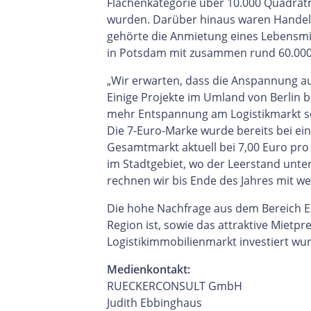
Flächenkategorie über 10.000 Quadratm
wurden. Darüber hinaus waren Handels
gehörte die Anmietung eines Lebensmitt
in Potsdam mit zusammen rund 60.00
„Wir erwarten, dass die Anspannung au
Einige Projekte im Umland von Berlin b
mehr Entspannung am Logistikmarkt so
Die 7-Euro-Marke wurde bereits bei ei
Gesamtmarkt aktuell bei 7,00 Euro pro
im Stadtgebiet, wo der Leerstand unte
rechnen wir bis Ende des Jahres mit 
Die hohe Nachfrage aus dem Bereich E
Region ist, sowie das attraktive Mietp
Logistikimmobilienmarkt investiert wu
Medienkontakt:
RUECKERCONSULT GmbH
Judith Ebbinghaus