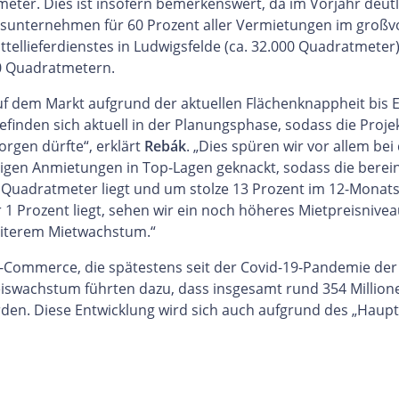
eter. Dies ist insofern bemerkenswert, da im Vorjahr deut
unternehmen für 60 Prozent aller Vermietungen im großvo
ellieferdienstes in Ludwigsfelde (ca. 32.000 Quadratmeter)
0 Quadratmetern.
f dem Markt aufgrund der aktuellen Flächenknappheit bis 
efinden sich aktuell in der Planungsphase, sodass die Projek
rgen dürfte“, erklärt
Rebák
. „Dies spüren wir vor allem bei
nigen Anmietungen in Top-Lagen geknackt, sodass die berein
 Quadratmeter liegt und um stolze 13 Prozent im 12-Monats
r 1 Prozent liegt, sehen wir ein noch höheres Mietpreisni
weiterem Mietwachstum.“
-Commerce, die spätestens seit der Covid-19-Pandemie der
reiswachstum führten dazu, dass insgesamt rund 354 Millione
rden. Diese Entwicklung wird sich auch aufgrund des „Haupt