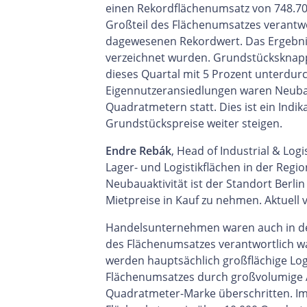
einen Rekordflächenumsatz von 748.700
Großteil des Flächenumsatzes verantwo
dagewesenen Rekordwert. Das Ergebnis
verzeichnet wurden. Grundstücksknapph
dieses Quartal mit 5 Prozent unterdurch
Eigennutzeransiedlungen waren Neuba
Quadratmetern statt. Dies ist ein In
Grundstückspreise weiter steigen.
Endre Rebák
, Head of Industrial & Log
Lager- und Logistikflächen in der Regi
Neubauaktivität ist der Standort Berlin
Mietpreise in Kauf zu nehmen. Aktuell
Handelsunternehmen waren auch in der 
des Flächenumsatzes verantwortlich w
werden hauptsächlich großflächige Log
Flächenumsatzes durch großvolumige Ab
Quadratmeter-Marke überschritten. Im 