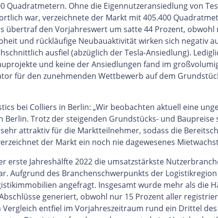
 Quadratmetern. Ohne die Eigennutzeransiedlung von Tesla
rtlich war, verzeichnete der Markt mit 405.400 Quadratmet
 übertraf den Vorjahreswert um satte 44 Prozent, obwohl 
eit und rückläufige Neubauaktivität wirken sich negativ au
schnittlich ausfiel (abzüglich der Tesla-Ansiedlung). Ledigl
uprojekte und keine der Ansiedlungen fand im großvolumi
dikator für den zunehmenden Wettbewerb auf dem Grundstück
istics bei Colliers in Berlin: „Wir beobachten aktuell eine 
on Berlin. Trotz der steigenden Grundstücks- und Baupreise 
 sehr attraktiv für die Marktteilnehmer, sodass die Bereitsc
 verzeichnet der Markt ein noch nie dagewesenes Mietwachs
erste Jahreshälfte 2022 die umsatzstärkste Nutzerbranche, 
ar. Aufgrund des Branchenschwerpunkts der Logistikregi
istikimmobilien angefragt. Insgesamt wurde mehr als die H
schlüsse generiert, obwohl nur 15 Prozent aller registrier
Vergleich entfiel im Vorjahreszeitraum rund ein Drittel d