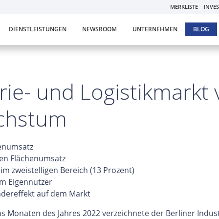
MERKLISTE
INVE
DIENSTLEISTUNGEN
NEWSROOM
UNTERNEHMEN
BLOG
rie- und Logistikmarkt
chstum
henumsatz
en Flächenumsatz
 zweistelligen Bereich (13 Prozent)
em Eigennutzer
ndereffekt auf dem Markt
hs Monaten des Jahres 2022 verzeichnete der Berliner Indus