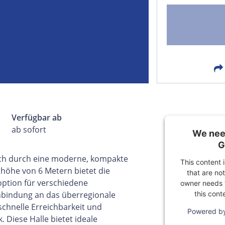
FACEBOOK
LIN
EMAIL
X
Verfügbar ab
ab sofort
We need
G
ich durch eine moderne, kompakte
This content 
nhöhe von 6 Metern bietet die
that are not
option für verschiedene
owner needs t
this cont
nbindung an das überregionale
schnelle Erreichbarkeit und
Powered b
k. Diese Halle bietet ideale