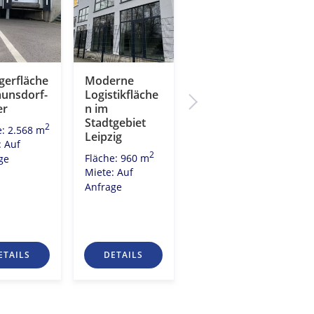
gerfläche
Moderne
🚛
aunsdorf-
Logistikfläche
Logistikzentru
er
n im
m im
Stadtgebiet
Stadtgebiet |
2
e: 2.568 m
Leipzig
teilbar ab
: Auf
1.250 m²
2
Fläche: 960 m
ge
2
Fläche: 5.441 m
Miete: Auf
Miete: Auf
Anfrage
Anfrage
ETAILS
DETAILS
DETAILS