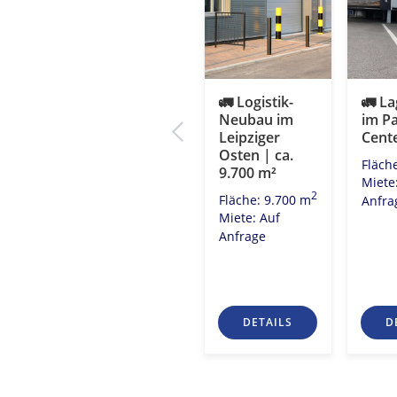
Revitalisierun
🚛 Logistik-
🚛 La
äche
g
Neubau im
im P
Lokschuppen
Leipziger
Cent
ter
|
Osten | ca.
Fläch
Entwicklungsp
9.700 m²
Miete
gang
rojekt im
2
Fläche: 9.700 m
Anfra
Zentrum-
2
070 m
Miete: Auf
Südost
Anfrage
2
Fläche: 3.500 m
Miete: Auf
Anfrage
S
DETAILS
DETAILS
D