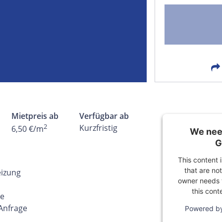
FACEBOOK
LIN
EMAIL
X
Mietpreis ab
Verfügbar ab
2
Kurzfristig
6,50 €/m
We need
G
This content 
that are not
eizung
owner needs t
this cont
ge
 Anfrage
Powered b