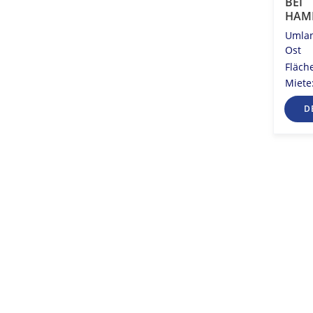
BEI
HAM
Umlan
Ost
Fläch
Miete
D