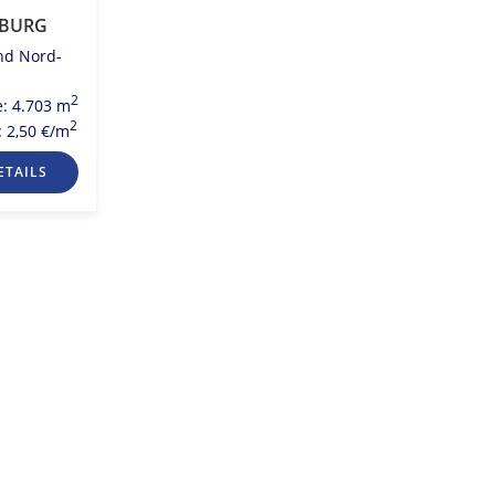
BURG
d Nord-
2
e: 4.703 m
2
: 2,50 €/m
ETAILS