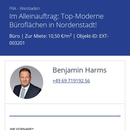
FRA - Wiesbaden
Im Alleinauftrag: Top-Moderne
Büroflächen in Nordenstadt!
2
Büro
|
Zur Miete: 10,50 €/m
| Objekt-ID: EXT-
003201
Benjamin Harms
+49 69 719192 56
IHR VORNAME*