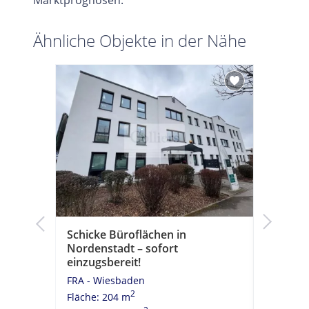
Ähnliche Objekte in der Nähe
Schicke Büroflächen in
Flexibel
Nordenstadt – sofort
WI-Erbe
einzugsbereit!
FRA - Wi
FRA - Wiesbaden
Fläche: 1
2
Fläche: 204 m
Miete: 8,