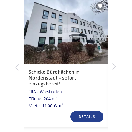
Schicke Büroflächen in
Flexibel
Nordenstadt – sofort
WI-Erbe
einzugsbereit!
FRA - Wi
FRA - Wiesbaden
Fläche: 1
2
Fläche: 204 m
Miete: 8,
2
Miete: 11,00 €/m
TAILS
DETAILS