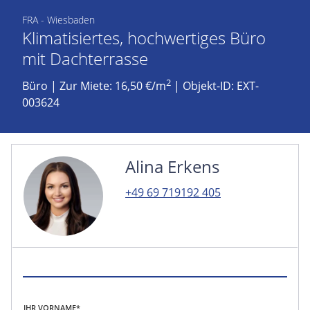
FRA - Wiesbaden
Klimatisiertes, hochwertiges Büro
mit Dachterrasse
2
Büro
|
Zur Miete: 16,50 €/m
| Objekt-ID: EXT-
003624
Alina Erkens
+49 69 719192 405
IHR VORNAME*