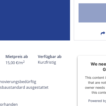
FACEBOOK
LIN
EMAIL
X
Mietpreis ab
Verfügbar ab
2
Kurzfristig
15,00 €/m
We need
G
This content 
enovierungsbedürftig
that are not
sbaustandard ausgestattet
owner needs t
this cont
Powered b
 vorhanden