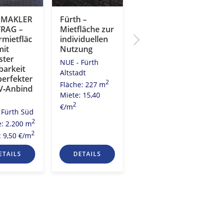
DMAKLER
Fürth –
Fürth –
RAG –
Mietfläche zur
Gepflegte
rmietfläc
individuellen
Fläche in
mit
Nutzung
ansprechende
ster
m Objekt
NUE - Fürth
barkeit
NUE - Fürth Süd
Altstadt
perfekter
2
2
Fläche: 336 m
Fläche: 227 m
‑Anbind
Miete: 11,00
Miete: 15,40
2
2
€/m
€/m
 Fürth Süd
2
e: 2.200 m
2
: 9,50 €/m
ETAILS
DETAILS
DETAILS