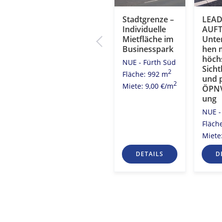
Fürth –
Stadtgrenze –
LEA
e
Büroflächen
Individuelle
AUFT
hen
zur
Mietfläche im
Unte
Untervermiet
Businesspark
hen 
ung
höch
h
NUE - Fürth Süd
Sicht
NUE - Fürth Süd
2
Fläche: 992 m
und 
2
2
Fläche: 331 m
2 m
2
Miete: 9,00 €/m
ÖPNV
Miete: 10,00
0
ung
2
€/m
NUE -
Fläch
Miete
S
DETAILS
DETAILS
D