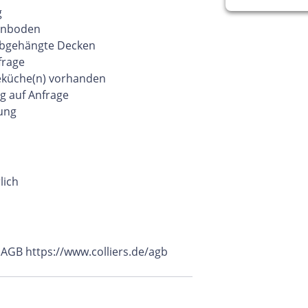
g
einboden
Abgehängte Decken
frage
eküche(n) vorhanden
g auf Anfrage
rung
lich
 AGB https://www.colliers.de/agb