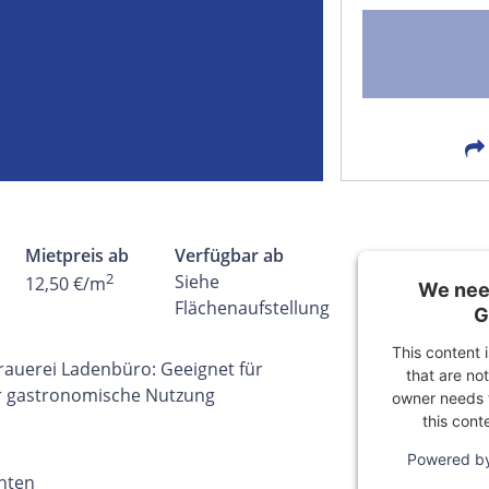
FACEBOOK
LIN
EMAIL
X
Mietpreis ab
Verfügbar ab
2
Siehe
12,50 €/m
We need
Flächenaufstellung
G
This content 
rauerei Ladenbüro: Geeignet für
that are not
er gastronomische Nutzung
owner needs t
this cont
Powered b
hten