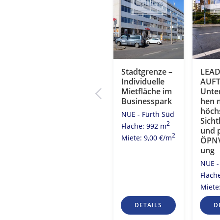
Fürth – Open
Stadtgrenze –
LEA
hen
Space Flächen
Individuelle
AUFT
mit guter
Mietfläche im
Unte
miet
Anbindung
Businesspark
hen 
höch
NUE - Fürth Süd
NUE - Fürth Süd
Sicht
h Süd
2
2
Fläche: 335 m
Fläche: 992 m
und 
2
1 m
Miete: 11,00
2
Miete: 9,00 €/m
ÖPNV
0
2
€/m
ung
NUE -
Fläch
Miete
S
DETAILS
DETAILS
D