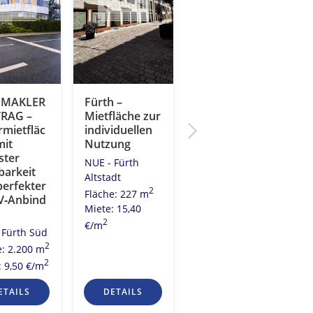
DMAKLER
Fürth –
Fürth –
RAG –
Mietfläche zur
Gepflegte
rmietfläc
individuellen
Fläche in
mit
Nutzung
ansprechende
ster
m Objekt
NUE - Fürth
barkeit
NUE - Fürth Süd
Altstadt
perfekter
2
2
Fläche: 336 m
Fläche: 227 m
‑Anbind
Miete: 11,00
Miete: 15,40
2
2
€/m
€/m
 Fürth Süd
2
e: 2.200 m
2
: 9,50 €/m
ETAILS
DETAILS
DETAILS