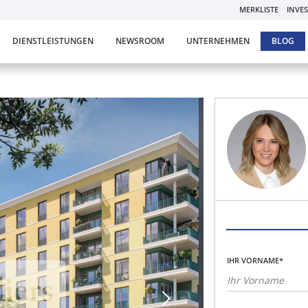
MERKLISTE
INVE
DIENSTLEISTUNGEN
NEWSROOM
UNTERNEHMEN
BLOG
IHR VORNAME*