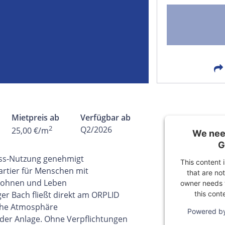
FACEBOOK
LIN
EMAIL
X
Mietpreis ab
Verfügbar ab
2
Q2/2026
25,00 €/m
We need
G
ness-Nutzung genehmigt
This content 
artier für Menschen mit
that are not
Wohnen und Leben
owner needs t
this cont
ger Bach fließt direkt am ORPLID
sche Atmosphäre
Powered b
 der Anlage. Ohne Verpflichtungen