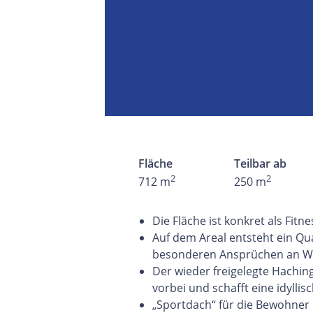
Fläche
Teilbar ab
2
2
712 m
250 m
Die Fläche ist konkret als Fit
Auf dem Areal entsteht ein Qu
besonderen Ansprüchen an 
Der wieder freigelegte Hachin
vorbei und schafft eine idylli
„Sportdach“ für die Bewohner