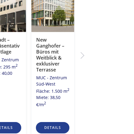
adt –
New
New
äsentativ
Ganghofer –
Ganghofer |
tlage
Büros mit
Einzigartiges
Weitblick &
Konzept |
 Zentrum
exklusiver
Tolle
2
e: 295 m
Terrasse
Freiflächen |
: 40,00
TOP
MUC - Zentrum
Infrastruktur
Süd-West
MUC - Zentrum
2
Fläche: 1.500 m
Süd-West
Miete: 38,50
2
Fläche: 4.694 m
2
€/m
Miete: 33,50
2
€/m
ETAILS
DETAILS
DETAILS