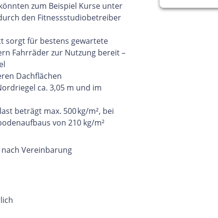
könnten zum Beispiel Kurse unter
urch den Fitnessstudiobetreiber
t sorgt für bestens gewartete
ern Fahrräder zur Nutzung bereit –
el
eren Dachflächen
rdriegel ca. 3,05 m und im
ast beträgt max. 500 kg/m², bei
ßbodenaufbaus von 210 kg/m²
 nach Vereinbarung
lich