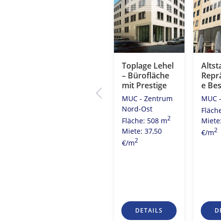
t
Obersendling
Toplage Lehel
Altst
 –
– Funktionale
– Bürofläche
Repr
ativ
und flexibel
mit Prestige
e Bes
che
aufteilbare
MUC - Zentrum
MUC -
ausen
Büros
Nord-Ost
Fläch
trum
MUC - Stadt
2
Fläche: 508 m
Miete
Süd-West
Miete: 37,50
2
€/m
2
2
4 m
Fläche: 692 m
2
€/m
0
Miete: 19,50
2
€/m
S
DETAILS
DETAILS
D