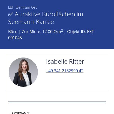
LEI - Zentrum Ost
✅ Attraktive Büroflächen im
Seemann-Karree
2
Büro
|
Zur Miete: 12,00 €/m
| Objekt-ID: EXT-
001045
Isabelle Ritter
+49 341 2182990 42
IHR VORNAME*