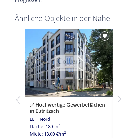
Ähnliche Objekte in der Nähe
äche im
✅ Hochwertige Gewerbeflächen
✅ Attra
in Eutritzsch
Johanna
LEI - Nord
LEI - Ze
2
Fläche: 189 m
Fläche: 
2
Miete: 13,00 €/m
Miete: 16