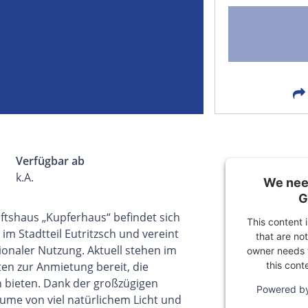
FACEBOOK
LIN
EMAIL
X
Verfügbar ab
k.A.
We need
G
shaus „Kupferhaus“ befindet sich
This content 
 im Stadtteil Eutritzsch und vereint
that are not
ionaler Nutzung. Aktuell stehen im
owner needs t
this cont
en zur Anmietung bereit, die
n bieten. Dank der großzügigen
Powered b
äume von viel natürlichem Licht und