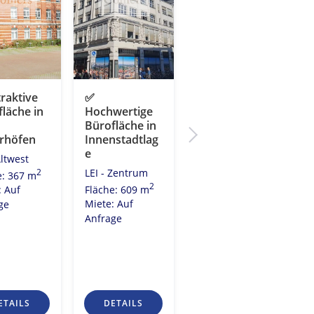
raktive
✅
✅
läche in
Hochwertige
Büroflächen
Bürofläche in
am Leipziger
rhöfen
Innenstadtlag
Innenstadtrin
e
g
Altwest
LEI - Zentrum
LEI -
2
e: 367 m
2
Zentrumsring
Fläche: 609 m
: Auf
2
Miete: Auf
Fläche: 775 m
ge
Anfrage
Miete: 16,00
2
€/m
ETAILS
DETAILS
DETAILS