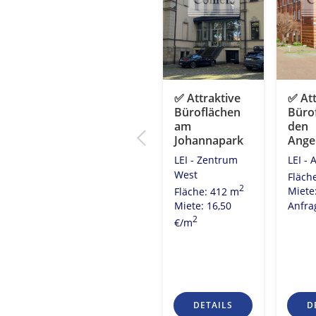
✅ Einzigartige
✅ Attraktive
✅ Att
ativ
Bürolofts in
Büroflächen
Bürof
che
den
am
den
um-
Pittlerwerken
Johannapark
Ange
LEI - Nord
LEI - Zentrum
LEI - 
rum
2
West
Fläche: 4.655 m
Fläch
2
Miete: Auf
Fläche: 412 m
Miete
2
0 m
Anfrage
Miete: 16,50
Anfra
0
2
€/m
S
DETAILS
DETAILS
D