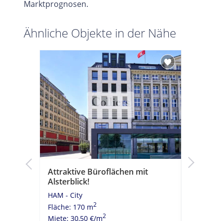
Marktprognosen.
Ähnliche Objekte in der Nähe
k!
Attraktive Büroflächen mit
Moderne
Alsterblick!
historis
HAM - City
HAM - Cit
2
Fläche: 170 m
Fläche: 
2
Miete: 30,50 €/m
Miete: 23