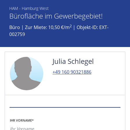
HAM - Hamburg West
Bürofläche im Gewerbegebiet!
2
Büro
|
Zur Miete: 10,50 €/m
| Objekt-ID: EXT-
002759
Julia Schlegel
+49 160 90321886
IHR VORNAME*