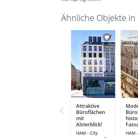
Ähnliche Objekte in
us
Arbeiten in
Attraktive
Mode
Blick!
der
Büroflächen
Büros
Speicherstadt!
mit
histo
Alsterblick!
Fass
HAM - HafenCity
2
1 m
HAM - City
HAM -
2
Fläche: 643 m
0