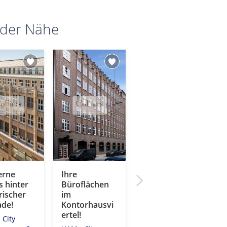
 der Nähe
rne
Ihre
Hochwertige
 hinter
Büroflächen
Architektur in
rischer
im
der City-Süd!
ade!
Kontorhausvi
HAM - City Süd
ertel!
 City
2
Fläche: 780 m