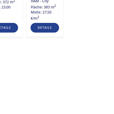
HAM - City
2
e: 372 m
Miete: 14,50
2
Fläche: 383 m
: 23,00
2
€/m
Miete: 27,50
2
€/m
ETAILS
DETAILS
DETAILS