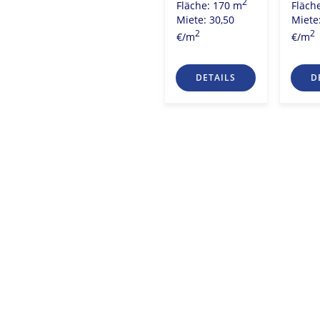
2
Fläche: 170 m
Fläch
Miete: 25,50
Miete: 30,50
Miete
2
€/m
2
2
€/m
€/m
S
DETAILS
DETAILS
D