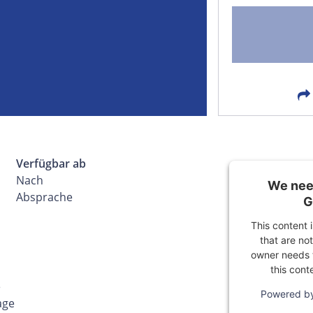
FACEBOOK
LIN
EMAIL
X
Verfügbar ab
Nach
We need
Absprache
G
This content 
that are not
owner needs t
this cont
e
Powered b
age