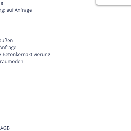
ge
g: auf Anfrage
 außen
 Anfrage
/ Betonkernaktivierung
hlraumoden
r AGB