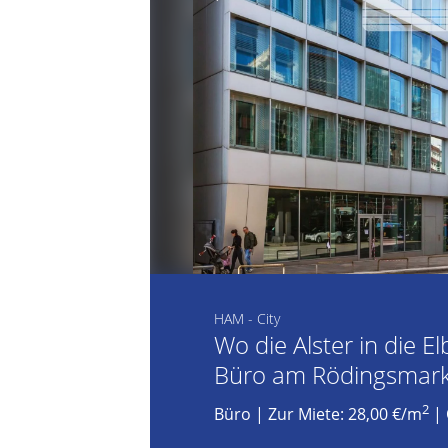
HAM - City
Wo die Alster in die E
Büro am Rödingsmark
2
Büro
|
Zur Miete: 28,00 €/m
| 