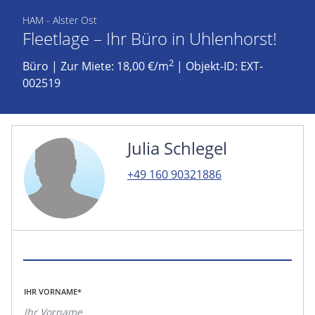
HAM - Alster Ost
Fleetlage – Ihr Büro in Uhlenhorst!
2
Büro
|
Zur Miete: 18,00 €/m
| Objekt-ID: EXT-
002519
Julia Schlegel
+49 160 90321886
IHR VORNAME*