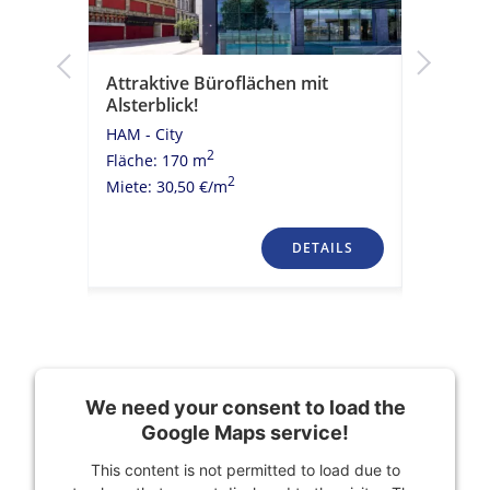
k!
Attraktive Büroflächen mit
Moderne
Alsterblick!
historis
HAM - City
HAM - Cit
2
Fläche: 170 m
Fläche: 
2
Miete: 30,50 €/m
Miete: 23
TAILS
DETAILS
We need your consent to load the
Google Maps service!
This content is not permitted to load due to