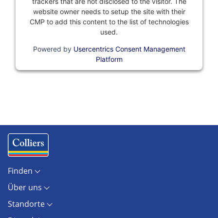
trackers that are not disclosed to the visitor. The
website owner needs to setup the site with their
CMP to add this content to the list of technologies
used.
Powered by
Usercentrics Consent Management
Platform
Finden
Objekte
Über uns
Standorte
Kontakt
Marktberichte
Standorte
Unternehmen
Immobilienlexikon
Berlin
Karriere
AGB