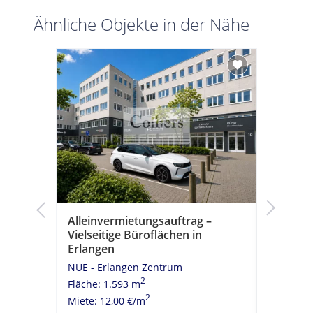
Ähnliche Objekte in der Nähe
 mitten
Alleinvermietungsauftrag –
Büroflä
Vielseitige Büroflächen in
verfügb
Erlangen
NUE - Er
NUE - Erlangen Zentrum
Fläche: 
2
Fläche: 1.593 m
Miete: 12
2
Miete: 12,00 €/m