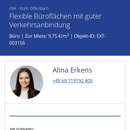
FRA - Kreis Offenbach
Flexible Büroflächen mit guter
Verkehrsanbindung
2
Büro
|
Zur Miete: 9,75 €/m
| Objekt-ID: EXT-
003156
Alina Erkens
+49 69 719192 405
IHR VORNAME*