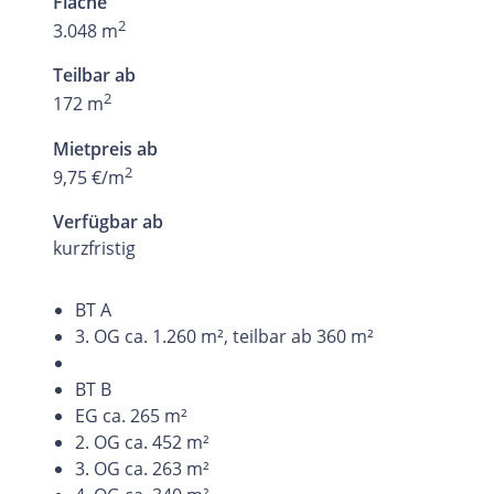
Fläche
2
3.048 m
Teilbar ab
2
172 m
Mietpreis ab
2
9,75 €/m
Verfügbar ab
kurzfristig
BT A
3. OG ca. 1.260 m², teilbar ab 360 m²
BT B
EG ca. 265 m²
2. OG ca. 452 m²
3. OG ca. 263 m²