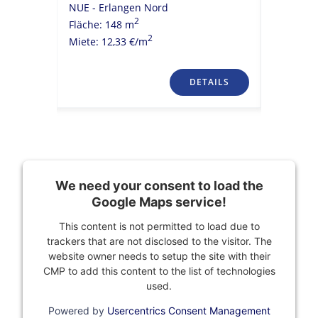
NUE - Erlangen Nord
NUE - Er
2
Fläche: 148 m
Fläche: 1
2
Miete: 12,33 €/m
Miete: 15
TAILS
DETAILS
We need your consent to load the
Google Maps service!
This content is not permitted to load due to
trackers that are not disclosed to the visitor. The
website owner needs to setup the site with their
CMP to add this content to the list of technologies
used.
Powered by
Usercentrics Consent Management