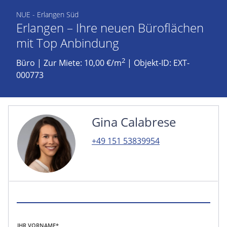
NUE - Erlangen Süd
Erlangen – Ihre neuen Büroflächen
mit Top Anbindung
2
Büro
|
Zur Miete: 10,00 €/m
| Objekt-ID: EXT-
000773
Gina Calabrese
+49 151 53839954
IHR VORNAME*