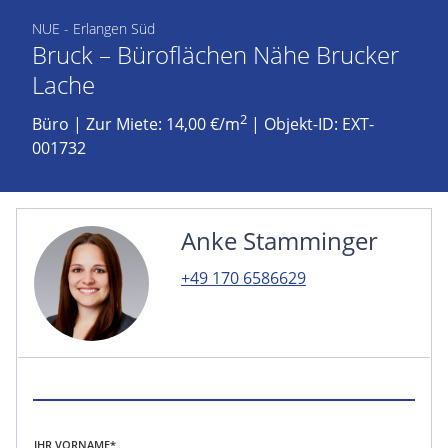
NUE - Erlangen Süd
Bruck – Büroflächen Nähe Brucker
Lache
2
Büro
|
Zur Miete: 14,00 €/m
| Objekt-ID: EXT-
001732
Anke Stamminger
+49 170 6586629
IHR VORNAME*