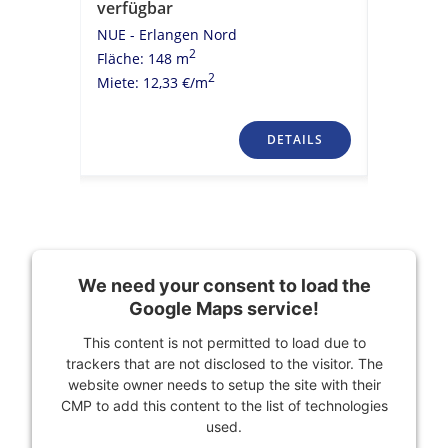
verfügbar
| flexibe
NUE - Erlangen Nord
NUE - Er
2
Fläche: 148 m
Fläche: 1
2
Miete: 12,33 €/m
Miete: 15
TAILS
DETAILS
We need your consent to load the
Google Maps service!
This content is not permitted to load due to
trackers that are not disclosed to the visitor. The
website owner needs to setup the site with their
CMP to add this content to the list of technologies
used.