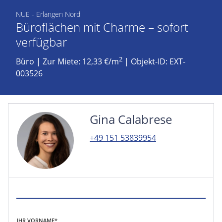
NUE - Erlangen Nord
Büroflächen mit Charme – sofort
verfügbar
2
Büro
|
Zur Miete: 12,33 €/m
| Objekt-ID: EXT-
003526
Gina Calabrese
+49 151 53839954
IHR VORNAME*