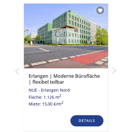
hen in
Erlangen | Moderne Bürofläche
Erlange
| flexibel teilbar
Büroflä
NUE - Erlangen Nord
NUE - Er
2
Fläche: 1.126 m
Fläche: 
2
Miete: 15,00 €/m
Miete: 10
TAILS
DETAILS