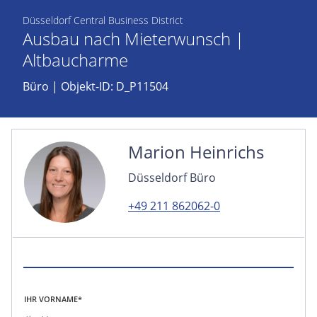
Düsseldorf Central Business District
Ausbau nach Mieterwunsch |
Altbaucharme
Büro
| Objekt-ID: D_P11504
Marion Heinrichs
Düsseldorf Büro
+49 211 862062-0
IHR VORNAME*