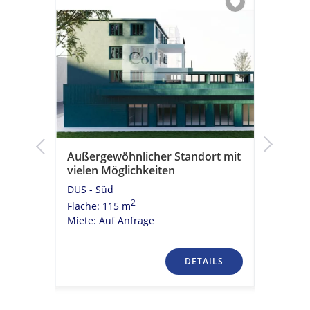
dorfs
Außergewöhnlicher Standort mit
Exklusiv
vielen Möglichkeiten
Hochwer
direkte
DUS - Süd
DUS - CB
2
Fläche: 115 m
Fläche: 
Miete: Auf Anfrage
Miete: 36
TAILS
DETAILS