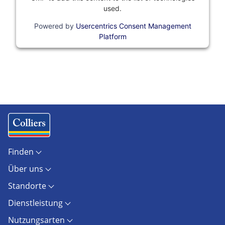
used.
Powered by
Usercentrics Consent Management
Platform
Finden
Objekte
Über uns
Standorte
Kontakt
Marktberichte
Standorte
Unternehmen
Immobilienlexikon
Berlin
Karriere
AGB
Dienstleistung
Dresden
Presse
AGB Hamburg
Investment / Capital Markets
Düsseldorf
Newsroom
Nutzungsarten
Portfolio Investment
Frankfurt
Blog