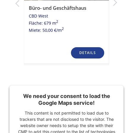
Büro- und Geschäftshaus
Moderni
Kühldeck
CBD West
ÖPNV A
2
Fläche: 679 m
CBD Wes
2
Miete: 50,00 €/m
Fläche: 
Miete: 20
TAILS
DETAILS
We need your consent to load the
Google Maps service!
This content is not permitted to load due to
trackers that are not disclosed to the visitor. The
website owner needs to setup the site with their
CMP to add this content to the list of technologies