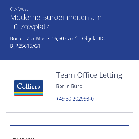
City West
Moderne Büroeinheiten am
Lützowplatz
2
Büro
|
Zur Miete: 16,50 €/m
| Objekt-ID:
B_P25615/G1
Team Office Letting
Berlin Büro
+49 30 202993-0