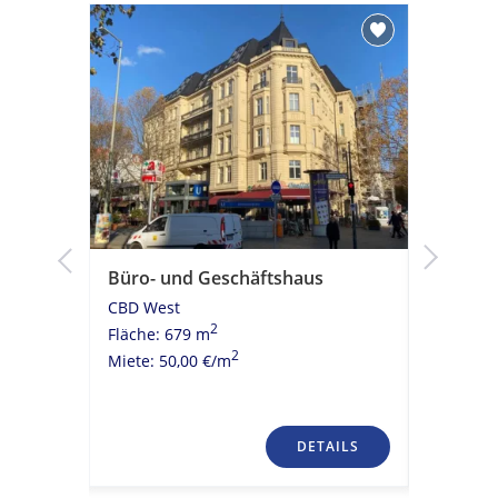
Büro- und Geschäftshaus
Moderni
Kühldeck
CBD West
ÖPNV A
2
Fläche: 679 m
CBD Wes
2
Miete: 50,00 €/m
Fläche: 
Miete: 20
TAILS
DETAILS