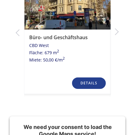
Büro- und Geschäftshaus
Moderni
Kühldeck
CBD West
ÖPNV A
2
Fläche: 679 m
CBD Wes
2
Miete: 50,00 €/m
Fläche: 
Miete: 20
TAILS
DETAILS
We need your consent to load the
Google Maps service!