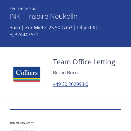
Peripherie Süd
INK – Inspire Neukölln
2
Büro
|
Zur Miete: 25,50 €/m
| Objekt-ID:
B_P24447/G1
Team Office Letting
Berlin Büro
+49 30 202993-0
IHR VORNAME*