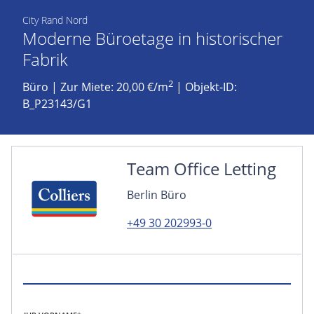
City Rand Nord
Moderne Büroetage in historischer
Fabrik
2
Büro
|
Zur Miete: 20,00 €/m
| Objekt-ID:
B_P23143/G1
Team Office Letting
Berlin Büro
+49 30 202993-0