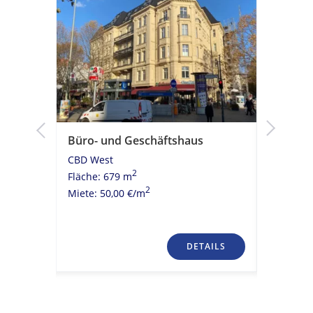
Büro- und Geschäftshaus
Moderni
Kühldeck
CBD West
ÖPNV A
2
Fläche: 679 m
CBD Wes
2
Miete: 50,00 €/m
Fläche: 
Miete: 20
TAILS
DETAILS