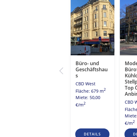
Ihr neues
Büro- und
Mode
eiten
Büro!
Geschäftshau
Büro
s
Kühl
City Ost
atz
Stell
CBD West
2
Fläche: 3.980 m
Top 
2
Fläche: 679 m
Miete: 20,00
Anbi
2
8 m
Miete: 50,00
2
€/m
CBD 
0
2
€/m
Fläch
Miete
2
€/m
S
DETAILS
DETAILS
D