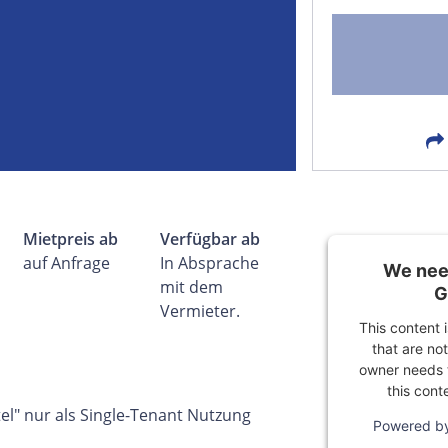
FACEBOOK
LIN
EMAIL
X
Mietpreis ab
Verfügbar ab
auf Anfrage
In Absprache
We need
mit dem
G
Vermieter.
This content 
that are not
owner needs t
this cont
" nur als Single-Tenant Nutzung
Powered b