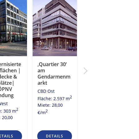
rnisierte
‚Quartier 30‘
„Alte
flächen |
am
Lokfabrik“
decke &
Gendarmenm
City Ost
plätze|
arkt
2
Fläche: 2.196 m
ÖPNV
CBD Ost
Miete: 27,50
ndung
2
Fläche: 2.597 m
2
€/m
West
Miete: 28,00
2
e: 303 m
2
€/m
: 20,00
ETAILS
DETAILS
DETAILS