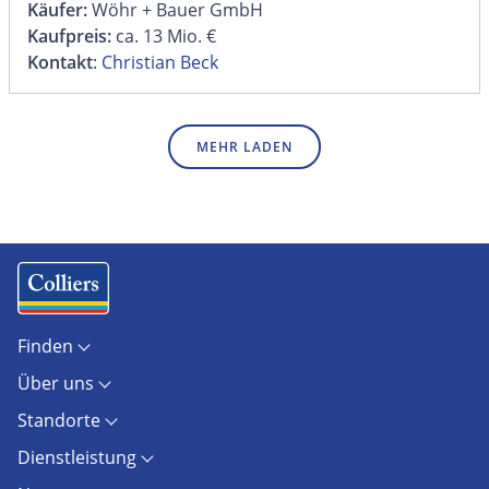
Käufer:
Wöhr + Bauer GmbH
Kaufpreis:
ca. 13 Mio. €
Kontakt
:
Christian Beck
MEHR LADEN
Finden
Objekte
Über uns
Standorte
Kontakt
Marktberichte
Standorte
Unternehmen
Immobilienlexikon
Berlin
Karriere
AGB
Dienstleistung
Dresden
Presse
AGB Hamburg
Investment / Capital Markets
Düsseldorf
Newsroom