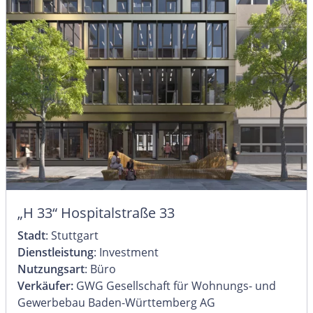
„H 33“ Hospitalstraße 33
Stadt
: Stuttgart
Dienstleistung
: Investment
Nutzungsart
: Büro
Verkäufer:
GWG Gesellschaft für Wohnungs- und
Gewerbebau Baden-Württemberg AG