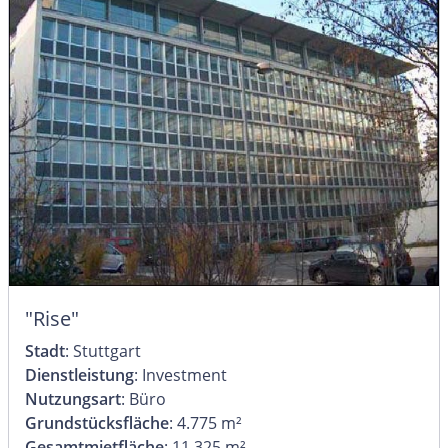
"Rise"
Stadt
: Stuttgart
Dienstleistung
: Investment
Nutzungsart
: Büro
Grundstücksfläche
: 4.775 m²
Gesamtmietfläche
: 11.325 m²