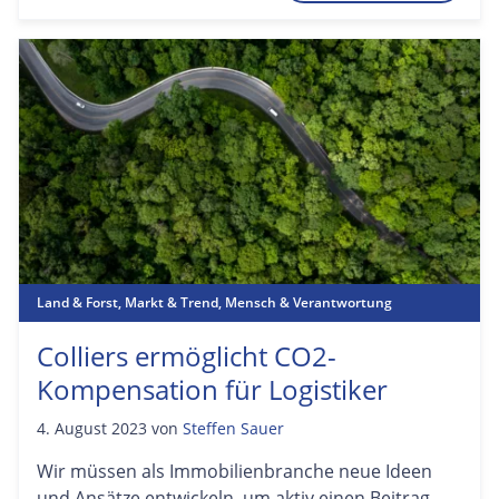
Land & Forst
,
Markt & Trend
,
Mensch & Verantwortung
Colliers ermöglicht CO2-
Kompensation für Logistiker
4. August 2023
von
Steffen Sauer
Wir müssen als Immobilienbranche neue Ideen
und Ansätze entwickeln, um aktiv einen Beitrag