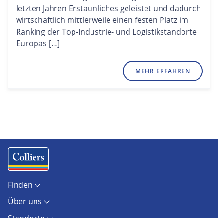
letzten Jahren Erstaunliches geleistet und dadurch
wirtschaftlich mittlerweile einen festen Platz im
Ranking der Top-Industrie- und Logistikstandorte
Europas […]
MEHR ERFAHREN
Finden
Objekte
Über uns
Standorte
Kontakt
Marktberichte
Standorte